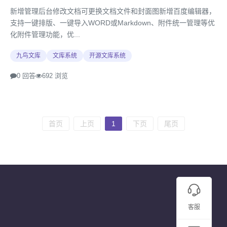
新增管理后台修改文档可更换文档文件和封面图新增百度编辑器，
支持一键排版、一键导入WORD或Markdown、附件统一管理等优
化附件管理功能，优...
九鸟文库
文库系统
开源文库系统
0 回答
692 浏览
首页
上页
1
下页
尾页
客服